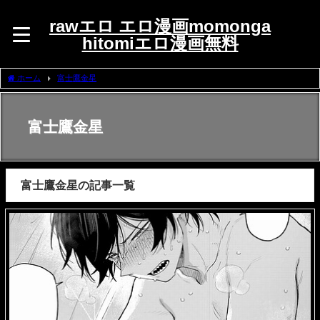
rawエロ エロ漫画momonga
hitomiエロ漫画無料
ホーム
富士鷹金星
富士鷹金星
富士鷹金星の記事一覧