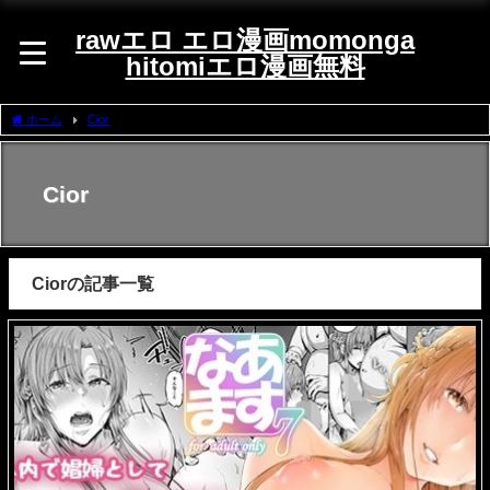
rawエロ エロ漫画momonga
hitomiエロ漫画無料
ホーム
Cior
Cior
Ciorの記事一覧