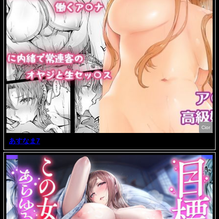
Cior
あすなま7