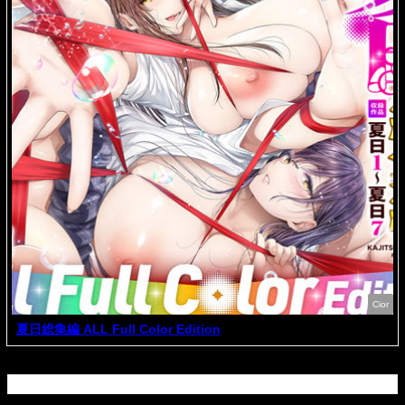
Cior
夏日総集編 ALL Full Color Edition