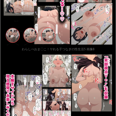
わらしべおま〇こ！ヤれる子つなぎの性生活5 画像8